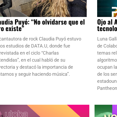
audia Puyó: “No olvidarse que el
Ojo al 
ro existe”
tecnol
cantautora de rock Claudia Puyó estuvo
Luna Gall
los estudios de DATA.U, donde fue
de Colab
revistada en el ciclo “Charlas
temas rela
tendidas”, en el cual habló de su
algoritmo
yectoria y destacó la importancia de
ocupan la
ntarnos y seguir haciendo música”.
de los se
estadoun
Pantheon