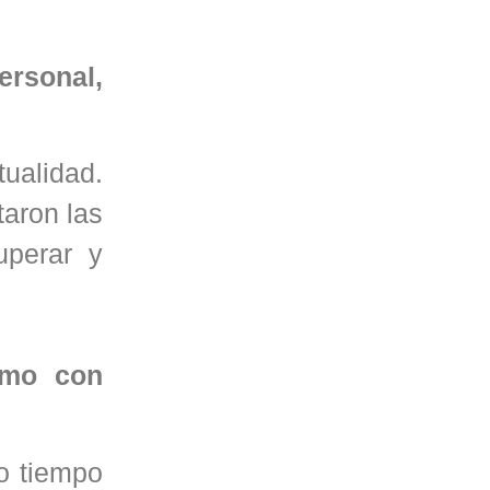
ersonal,
ualidad.
taron las
uperar y
amo con
o tiempo