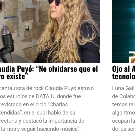
audia Puyó: “No olvidarse que el
Ojo al 
ro existe”
tecnol
cantautora de rock Claudia Puyó estuvo
Luna Gall
los estudios de DATA.U, donde fue
de Colab
revistada en el ciclo “Charlas
temas rela
tendidas”, en el cual habló de su
algoritmo
yectoria y destacó la importancia de
ocupan la
ntarnos y seguir haciendo música”.
de los se