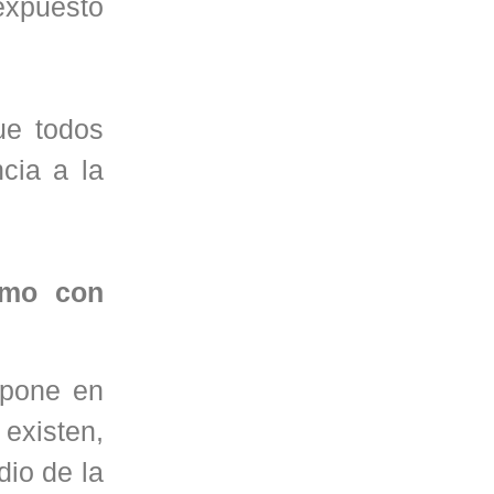
expuesto
ue todos
cia a la
amo con
 pone en
existen,
dio de la