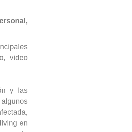
ersonal,
ncipales
o, video
ón y las
 algunos
fectada,
living en