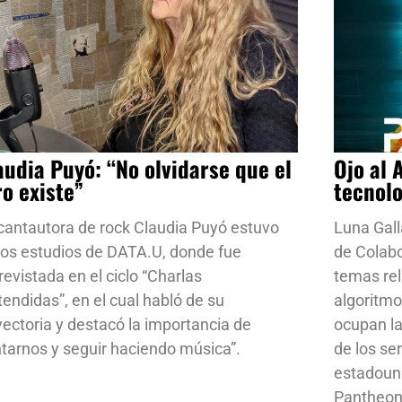
audia Puyó: “No olvidarse que el
Ojo al 
ro existe”
tecnol
cantautora de rock Claudia Puyó estuvo
Luna Gall
los estudios de DATA.U, donde fue
de Colab
revistada en el ciclo “Charlas
temas rela
tendidas”, en el cual habló de su
algoritmo
yectoria y destacó la importancia de
ocupan la
ntarnos y seguir haciendo música”.
de los se
estadoun
Pantheon