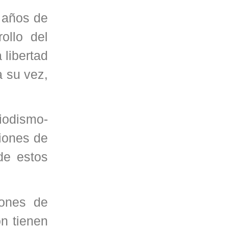
 años de
ollo del
 libertad
a su vez,
iodismo-
ciones de
de estos
iones de
ón tienen