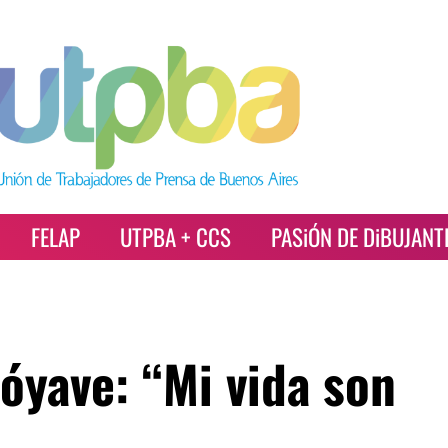
FELAP
UTPBA + CCS
PASiÓN DE DiBUJANT
óyave: “Mi vida son