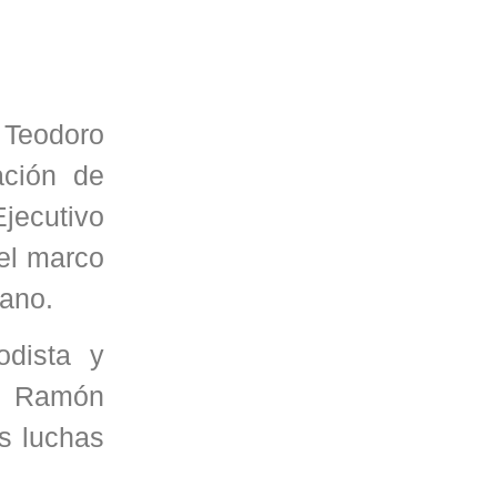
o Teodoro
ación de
jecutivo
el marco
cano.
odista y
a, Ramón
as luchas