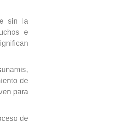
e sin la
muchos e
ignifican
sunamis,
miento de
rven para
roceso de