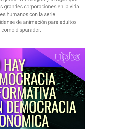
s grandes corporaciones en la vida
res humanos con la serie
idense de animación para adultos
 como disparador.