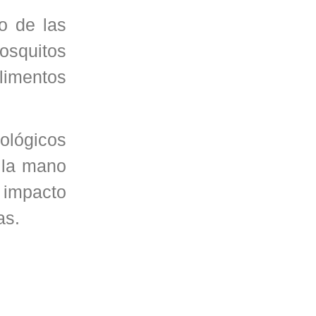
o de las
osquitos
alimentos
tológicos
 la mano
l impacto
as.