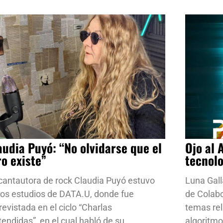
audia Puyó: “No olvidarse que el
Ojo al 
ro existe”
tecnol
cantautora de rock Claudia Puyó estuvo
Luna Gall
los estudios de DATA.U, donde fue
de Colab
revistada en el ciclo “Charlas
temas rela
tendidas”, en el cual habló de su
algoritmo