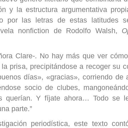
ón y la estructura argumentativa propi
o por las letras de estas latitudes 
ela nonfiction de Rodolfo Walsh,
O
eñora Clare-. No hay más que ver cómo
la prisa, precipitándose a recoger su c
uenos días», «gracias», corriendo de 
iéndose socio de clubes, mangoneándo
s querían. Y fíjate ahora… Todo se l
una parte.”
tigación periodística, este texto cont