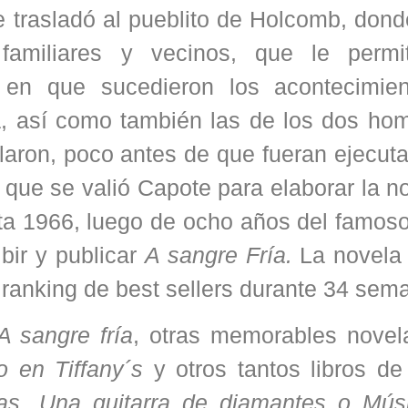
 trasladó al pueblito de Holcomb, dond
 familiares y vecinos, que le permit
en que sucedieron los acontecimien
da, así como también las de los dos ho
laron, poco antes de que fueran ejecut
 que se valió Capote para elaborar la n
sta 1966, luego de ocho años del famos
bir y publicar
A sangre Fría.
La novela
 ranking de best sellers durante 34 sem
A sangre fría
, otras memorables nove
 en Tiffany´s
y otros tantos libros de
ias, Una
guitarra de diamantes o Mús