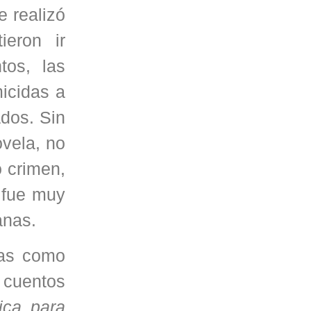
e realizó
ieron ir
tos, las
micidas a
ados. Sin
ovela, no
o crimen,
 fue muy
anas.
las como
 cuentos
ica para