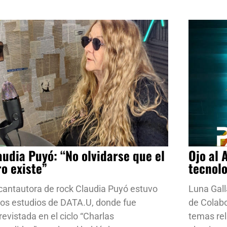
audia Puyó: “No olvidarse que el
Ojo al 
ro existe”
tecnol
cantautora de rock Claudia Puyó estuvo
Luna Gall
los estudios de DATA.U, donde fue
de Colab
revistada en el ciclo “Charlas
temas rela