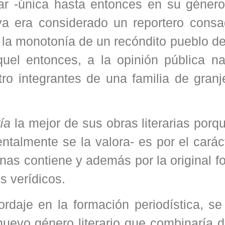
ar -única hasta entonces en su género
ya era considerado un reportero consa
ió la monotonía de un recóndito pueblo 
el entonces, a la opinión pública na
tro integrantes de una familia de granj
ía
la mejor de sus obras literarias porq
ntalmente se la valora- es por el carác
inas contiene y además por la original 
s verídicos.
ordaje en la formación periodística, s
uevo género literario que combinaría d