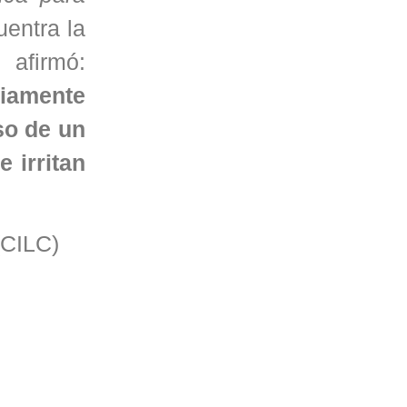
uentra la
afirmó:
riamente
so de un
 irritan
(CILC)