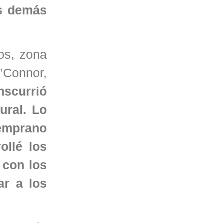
os demás
os, zona
’Connor,
nscurrió
ural. Lo
temprano
ollé los
 con los
ar a los