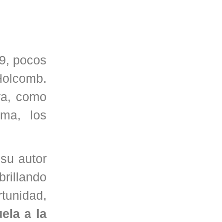
9, pocos
Holcomb.
ra, como
ama, los
 su autor
rillando
tunidad,
ela a la