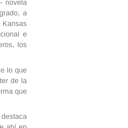
- novela
grado, a
de Kansas
cional e
eros, los
ue lo que
ter de la
forma que
e destaca
e ahí en