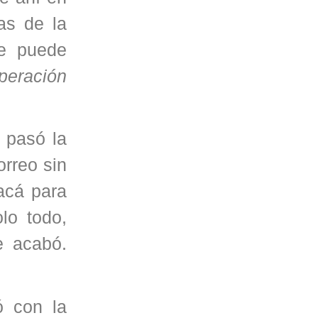
as de la
se puede
peración
 pasó la
orreo sin
acá para
lo todo,
e acabó.
ó con la