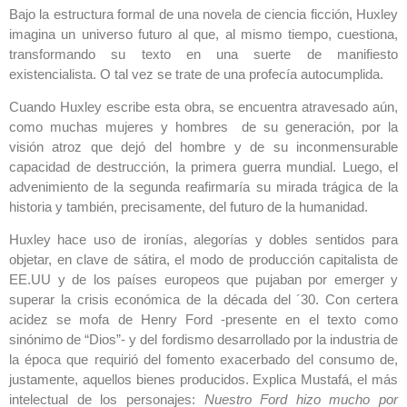
Bajo la estructura formal de una novela de ciencia ficción, Huxley
imagina un universo futuro al que, al mismo tiempo, cuestiona,
transformando su texto en una suerte de manifiesto
existencialista. O tal vez se trate de una profecía autocumplida.
Cuando Huxley escribe esta obra, se encuentra atravesado aún,
como muchas mujeres y hombres de su generación, por la
visión atroz que dejó del hombre y de su inconmensurable
capacidad de destrucción, la primera guerra mundial. Luego, el
advenimiento de la segunda reafirmaría su mirada trágica de la
historia y también, precisamente, del futuro de la humanidad.
Huxley hace uso de ironías, alegorías y dobles sentidos para
objetar, en clave de sátira, el modo de producción capitalista de
EE.UU y de los países europeos que pujaban por emerger y
superar la crisis económica de la década del ´30. Con certera
acidez se mofa de Henry Ford -presente en el texto como
sinónimo de “Dios”- y del fordismo desarrollado por la industria de
la época que requirió del fomento exacerbado del consumo de,
justamente, aquellos bienes producidos. Explica Mustafá, el más
intelectual de los personajes:
Nuestro Ford hizo mucho por