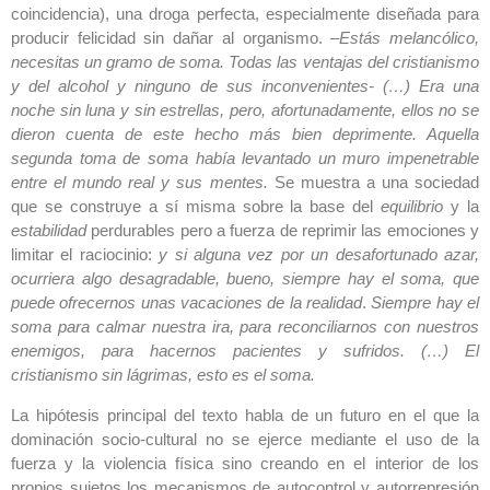
coincidencia), una droga perfecta, especialmente diseñada para
producir felicidad sin dañar al organismo.
–Estás melancólico,
necesitas un gramo de soma. Todas las ventajas del cristianismo
y del alcohol y ninguno de sus inconvenientes- (…) Era una
noche sin luna y sin estrellas, pero, afortunadamente, ellos no se
dieron cuenta de este hecho más bien deprimente. Aquella
segunda toma de soma había levantado un muro impenetrable
entre el mundo real y sus mentes.
Se muestra a una sociedad
que se construye a sí misma sobre la base del
equilibrio
y la
estabilidad
perdurables pero a fuerza de reprimir las emociones y
limitar el raciocinio:
y si alguna vez por un desafortunado azar,
ocurriera algo desagradable, bueno, siempre hay el soma, que
puede ofrecernos unas vacaciones de la realidad
.
Siempre hay el
soma para calmar nuestra ira, para reconciliarnos con nuestros
enemigos, para hacernos pacientes y sufridos. (…) El
cristianismo sin lágrimas, esto es el soma.
La hipótesis principal del texto habla de un futuro en el que la
dominación socio-cultural no se ejerce mediante el uso de la
fuerza y la violencia física sino creando en el interior de los
propios sujetos los mecanismos de autocontrol y autorrepresión