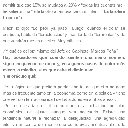
admitir que ese 15% se mudaba al 20% y “todas las cuentas me -
le- salieron mal” (de la otrora famosa canción infantil
“La farolera
tropezó”
).
Macri lo dijo: “Lo peor ya pasó”. Luego, cuando el dólar se
desbocó, habló de “turbulencias” y más tarde de “tormentas” y de
que vendrán meses difíciles. Muy difíciles.
¿Y qué es del optimismo del Jefe de Gabinete, Marcos Peña?
Hay boxeadores que cuando sienten una mano sonríen,
signo inequívoco de dolor y, en algunos casos de dolor más
miedo, o miedito, si es que cabe el diminutivo
.
Y el oráculo qué:
“Esta lógica de que prefiero perder con tal de que otro no gane
más es frecuente tanto en la economía como en la política y tiene
que ver con la irracionalidad de los actores en ambas áreas”.
“Por eso es tan difícil comunicar a la población un plan
económico de ajuste, aunque sea necesario. Existe una
tendencia natural a rechazar la desigualdad, una agresividad
intuitiva en contra del monito que come uvas mientras al otro le