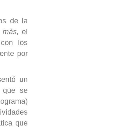
os de la
 más,
el
 con los
ente por
sentó un
a que se
programa)
tividades
tica que