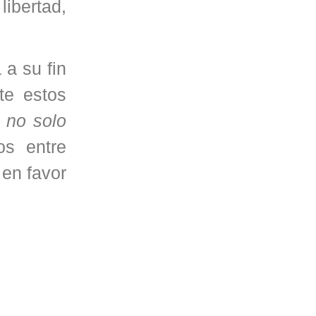
ibertad,
 a su fin
te estos
 no solo
s entre
en favor