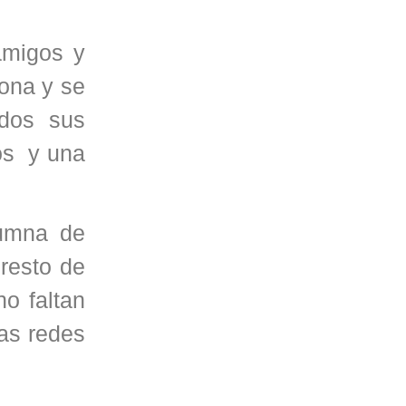
 amigos y
iona y se
odos sus
os y una
lumna de
 resto de
no faltan
las redes