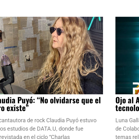
audia Puyó: “No olvidarse que el
Ojo al 
ro existe”
tecnol
cantautora de rock Claudia Puyó estuvo
Luna Gall
los estudios de DATA.U, donde fue
de Colab
revistada en el ciclo “Charlas
temas rela