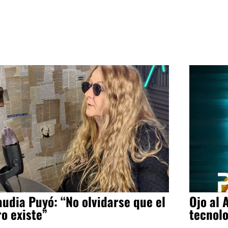
audia Puyó: “No olvidarse que el
Ojo al 
ro existe”
tecnol