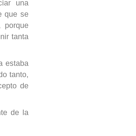
iar una
e que se
, porque
nir tanta
a estaba
o tanto,
cepto de
te de la