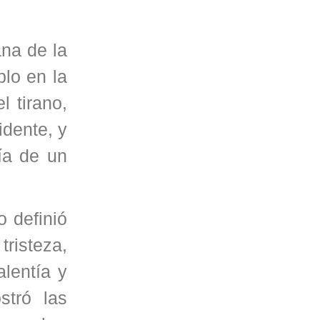
na de la
blo en la
l tirano,
idente, y
ía de un
o definió
tristeza,
lentía y
stró las