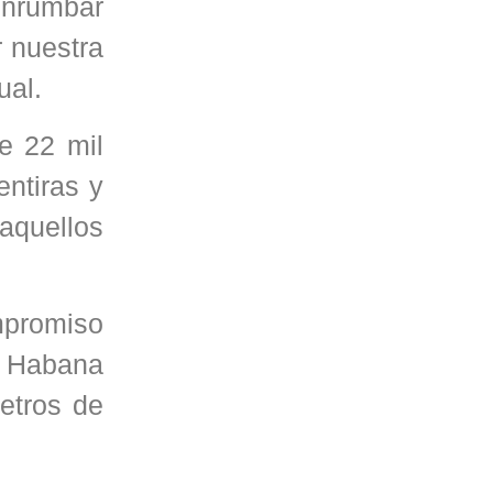
enrumbar
r nuestra
ual.
e 22 mil
entiras y
aquellos
mpromiso
a Habana
etros de