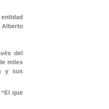
 entidad
 Alberto
avés del
de miles
sa y sus
 “El que