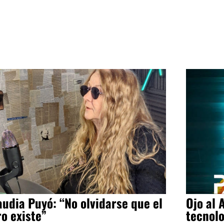
audia Puyó: “No olvidarse que el
Ojo al 
ro existe”
tecnol