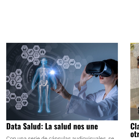
Data Salud: La salud nos une
Cl
ot
Con una serie de cápsulas audiovisuales, se