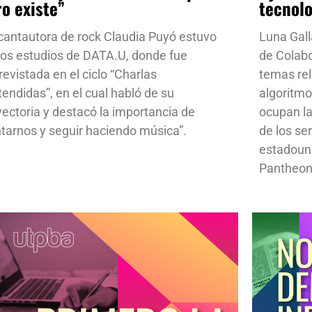
ro existe”
tecnol
cantautora de rock Claudia Puyó estuvo
Luna Gall
los estudios de DATA.U, donde fue
de Colab
revistada en el ciclo “Charlas
temas rela
tendidas”, en el cual habló de su
algoritmo
yectoria y destacó la importancia de
ocupan la
ntarnos y seguir haciendo música”.
de los se
estadoun
Pantheon