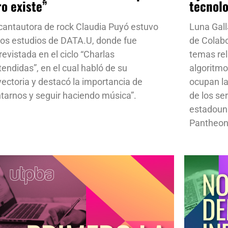
ro existe”
tecnol
cantautora de rock Claudia Puyó estuvo
Luna Gall
los estudios de DATA.U, donde fue
de Colab
revistada en el ciclo “Charlas
temas rela
tendidas”, en el cual habló de su
algoritmo
yectoria y destacó la importancia de
ocupan la
ntarnos y seguir haciendo música”.
de los se
estadoun
Pantheon