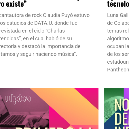
ro existe”
tecnol
cantautora de rock Claudia Puyó estuvo
Luna Gall
los estudios de DATA.U, donde fue
de Colab
revistada en el ciclo “Charlas
temas rela
tendidas”, en el cual habló de su
algoritmo
yectoria y destacó la importancia de
ocupan la
ntarnos y seguir haciendo música”.
de los se
estadoun
Pantheon