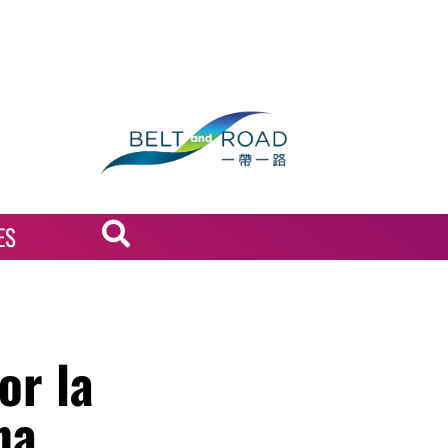
ES
or la
na