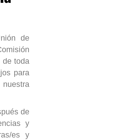
Unión de
Comisión
s de toda
jos para
 nuestra
espués de
encias y
ras/es y