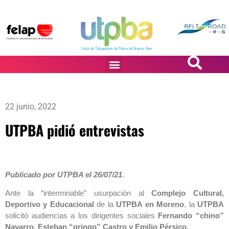
PASiÓN DE DiBUJANTES
22 junio, 2022
UTPBA pidió entrevistas
Publicado por UTPBA el 26/07/21
.
Ante la “interminable” usurpación al
Complejo Cultural,
Deportivo y Educacional
de la
UTPBA en Moreno
, la
UTPBA
solicitó audiencias a los dirigentes sociales
Fernando “chino”
Navarro, Esteban “gringo” Castro y Emilio Pérsico.