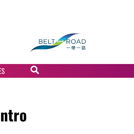
ES
entro