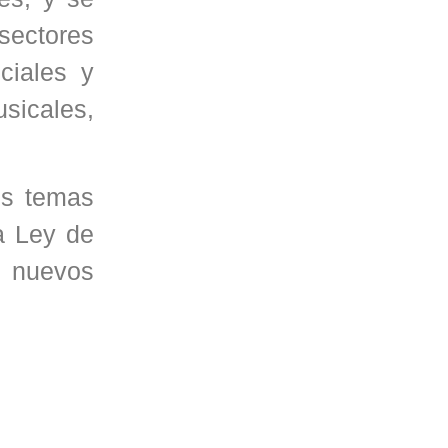
 sectores
ciales y
icales,
tes temas
a Ley de
s nuevos