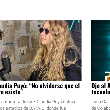
audia Puyó: “No olvidarse que el
Ojo al 
ro existe”
tecnol
cantautora de rock Claudia Puyó estuvo
Luna Gall
los estudios de DATA.U, donde fue
de Colab