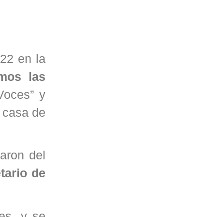
 22 en la
mos las
Voces” y
 casa de
paron del
tario de
es, y se