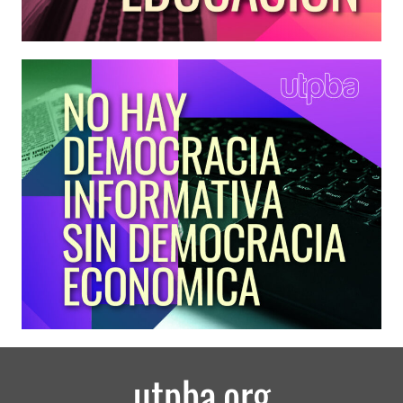
utpba.org