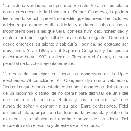
“La historia verdadera de por qué Ernesto Vera no fue electo
como presidente de la Upec en el Primer Congreso, la podrán
leer cuando se publique el libro inédito que les mencioné. Solo les
adelanto que ocurrió en días difíciles y en la que hubo no pocas
incomprensiones a las que Vera, con esa humildad, honestidad y
espíritu unitario, logró hallarle una salida elegante. Demostró
desde entonces su talento y sabiduría política, no obstante ser
muy joven. Y en 1966, en el Segundo Congreso y los que se
celebraron hasta 1980, es decir, el Tercero y el Cuarto, la masa
periodística lo votó mayoritariamente.
“No dejó de participar en todos los congresos de la Upec
efectuados. Al concluir el VII Congreso dijo como valoración:
‘Todos los que hemos estado en los siete congresos disfrutamos
de un insomnio distinto, de no dormir para disfrutar de un Fidel
que nos llenó de frescura el alma y nos convenció más que
nunca de soñar y combatir a su lado. Entre confesiones, Fidel
delineó el futuro, organizó a las fuerzas de avanzada y elaboró la
estrategia y la táctica del combate mayor de las ideas. Del
encuentro salió el equipo y de este será la victoria…’