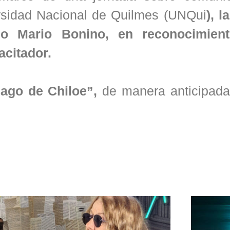
ersidad Nacional de Quilmes (UNQui
), 
io Mario Bonino, en reconocimien
citador.
lago de Chiloe”,
de manera anticipad