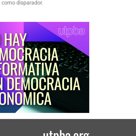
 como disparador.
utpba.org