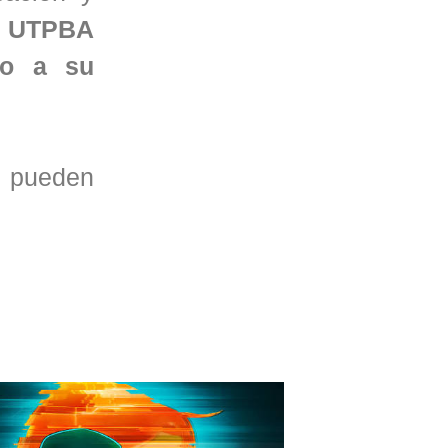
la UTPBA
to a su
a pueden