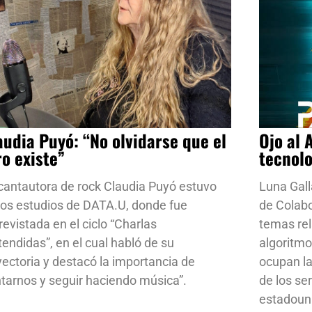
audia Puyó: “No olvidarse que el
Ojo al 
ro existe”
tecnol
cantautora de rock Claudia Puyó estuvo
Luna Gall
los estudios de DATA.U, donde fue
de Colab
revistada en el ciclo “Charlas
temas rela
tendidas”, en el cual habló de su
algoritmo
yectoria y destacó la importancia de
ocupan la
ntarnos y seguir haciendo música”.
de los se
estadoun