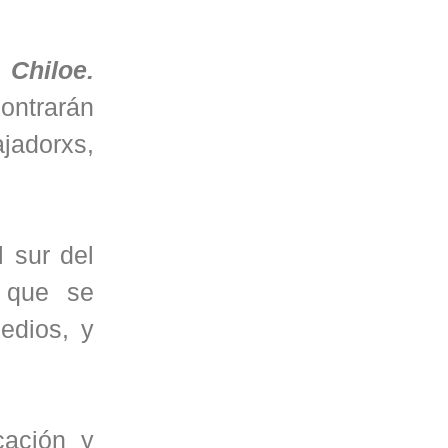
 Chiloe.
contrarán
ajadorxs,
l sur del
s que se
edios, y
cación y