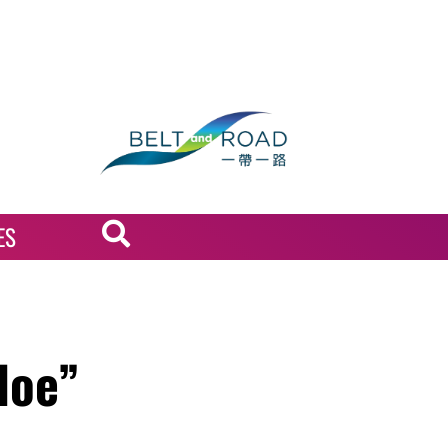
ES
loe”