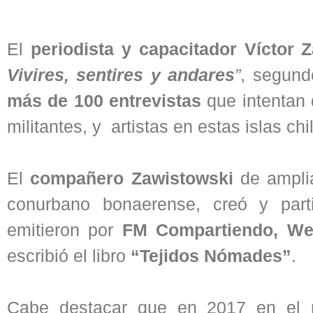
El
periodista y capacitador Víctor 
Vivires, sentires y andares
”
, segund
más de 100 entrevistas
que intentan d
militantes, y artistas en estas islas chi
El
compañero Zawistowski
de amplia
conurbano bonaerense, creó y part
emitieron por
FM Compartiendo, Wen
escribió el libro
“Tejidos Nómades”
.
Cabe destacar que en 2017 en el 