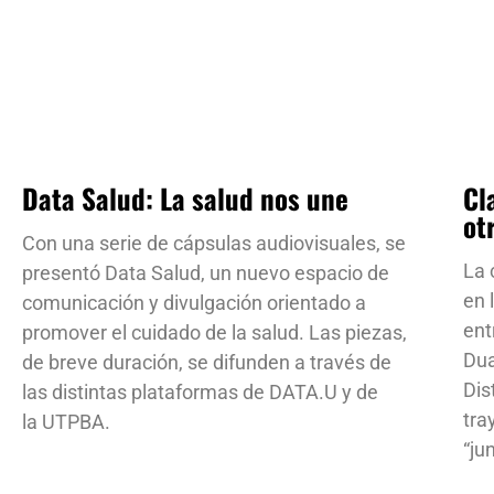
Data Salud: La salud nos une
Cl
ot
Con una serie de cápsulas audiovisuales, se
La 
presentó Data Salud, un nuevo espacio de
en 
comunicación y divulgación orientado a
ent
promover el cuidado de la salud. Las piezas,
Dua
de breve duración, se difunden a través de
Dis
las distintas plataformas de DATA.U y de
tra
la UTPBA.
“ju