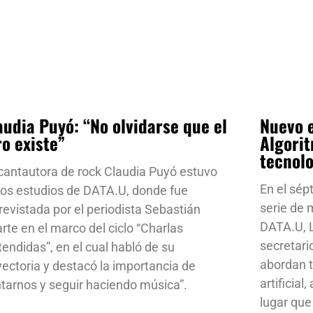
audia Puyó: “No olvidarse que el
Nuevo e
ro existe”
Algorit
tecnol
cantautora de rock Claudia Puyó estuvo
En el sép
los estudios de DATA.U, donde fue
serie de
revistada por el periodista Sebastián
DATA.U, L
rte en el marco del ciclo “Charlas
secretari
tendidas”, en el cual habló de su
abordan t
yectoria y destacó la importancia de
artificial
ntarnos y seguir haciendo música”.
lugar que