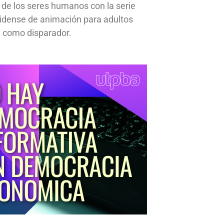
a de los seres humanos con la serie
idense de animación para adultos
 como disparador.