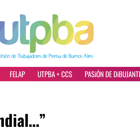
FELAP
UTPBA + CCS
PASiÓN DE DiBUJANT
ndial…”