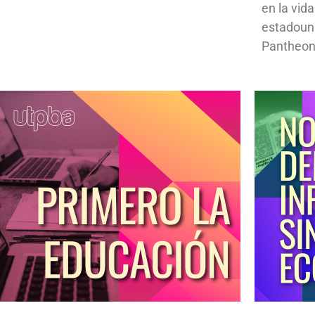
en la vid
estadoun
Pantheon